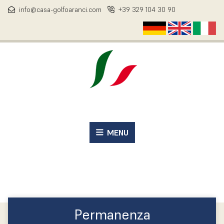
info@casa-golfoaranci.com
+39 329 104 30 90
Informazioni
Sardegna
Golfo Aranci
Spiagge
Specialità culinarie
Storia e cultura
MENU
Sport d´acqua
Escursioni & Mountainbike
Escursioni
Permanenza