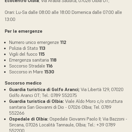
Ecocentro Olbia
; Via Arabia Saudita, 07026 Olbia OT;
Orari: Lu-Sa dalle 08:00 alle 18:00 Domenica dalle 07:00 alle
13:00
Per le emergenze
Numero unico emergenze
112
Polizia di Stato
113
Vigili del fuoco
115
Emergenza sanitaria
118
Soccorso Stradale
116
Soccorso in Mare
1530
Soccorso medico
Guardia turistica di Golfo Aranci;
Via Libertà 129, 07020
Golfo Aranci OT; Tel.: 0789 552075
Guardia turistica di Olbia:
Viale Aldo Moro c/o struttura
sanitaria San Giovanni di Dio - 07026 Olbia; Tel. 0789
552266
Ospedale di Olbia:
Ospedale Giovanni Paolo II; Via Bazzoni -
Sircana, 07026 Località Tannaule, Olbia; Tel.: +39 0789
552200